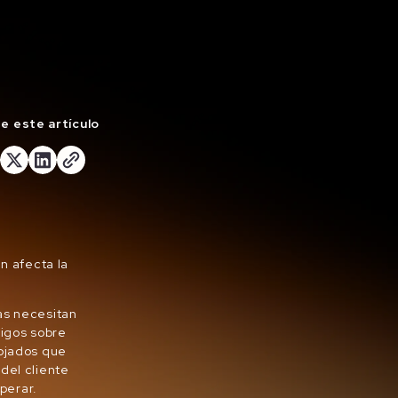
 este artículo
n afecta la
as necesitan
migos sobre
nojados que
del cliente
sperar.