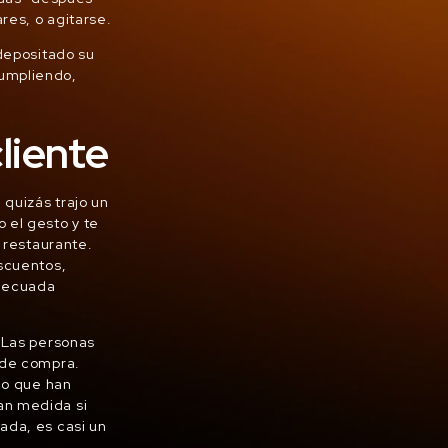
res, o agitarse.
 depositado su
cumpliendo,
cliente
quizás trajo un
 el gesto y te
l restaurante.
escuentos,
adecuada
. Las personas
 de compra.
lo que han
an medida si
ada, es casi un