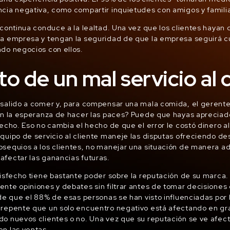
cia negativa, como compartir inquietudes con amigos y familia
 continua conduce a la lealtad. Una vez que los clientes hayan
na empresa y tengan la seguridad de que la empresa seguirá 
do negocios con ellos.
to de un mal servicio al 
salido a comer y, para compensar una mala comida, el gerente 
on la esperanza de hacer las paces? Puede que hayas apreciado
fecho. Eso no cambia el hecho de que el error le costó dinero a
quipo de servicio al cliente maneje las disputas ofreciendo d
bsequios a los clientes, no manejar una situación de manera 
fectar las ganancias futuras.
tisfecho tiene bastante poder sobre la reputación de su marca
nte opiniones y debates sin filtrar antes de tomar decisiones
 de que el 88% de esas personas se han visto influenciadas por 
 repente que un solo encuentro negativo está afectando en gr
o nuevos clientes o no. Una vez que su reputación se ve afect
n las ventas.