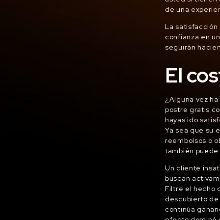
de una experien
La satisfacción
confianza en u
seguirán hacien
El cos
¿Alguna vez ha 
postre gratis c
hayas ido satis
Ya sea que su e
reembolsos o o
también puede a
Un cliente insa
buscan activame
Filtre el hecho
descubierto de
continúa ganand
efecto dominó e