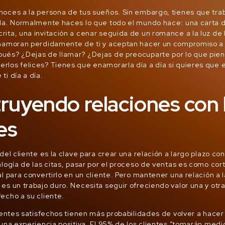
oces a la persona de tus sueños. Sin embargo, tienes que tra
rla. Normalmente haces lo que todo el mundo hace: una carta 
ita, una invitación a cenar seguida de un romance a la luz de 
enamoran perdidamente de ti y aceptan hacer un compromiso a 
ués? ¿Dejas de llamar? ¿Dejas de preocuparte por lo que pie
los felices? Tienes que enamorarla día a día si quieres que 
ti día a día.
ruyendo relaciones con 
es
del cliente es la clave para crear una relación a largo plazo con
alogía de las citas, pasar por el proceso de ventas es como cort
al para convertirlo en un cliente. Pero mantener una relación a 
es un trabajo duro. Necesita seguir ofreciendo valor una y otr
echo a su cliente.
lientes satisfechos tienen más probabilidades de volver a hace
 una experiencia positiva. El 95% de los clientes “tomarán med