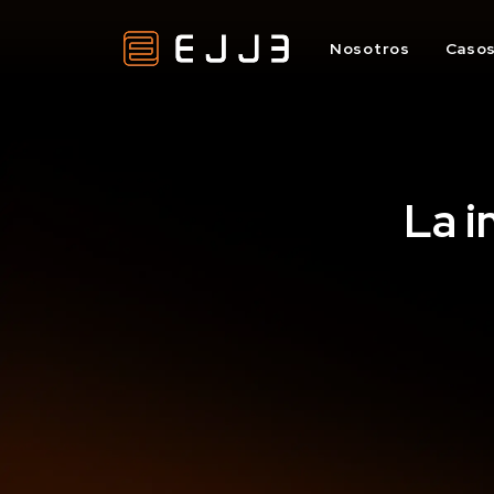
Nosotros
Casos
La i