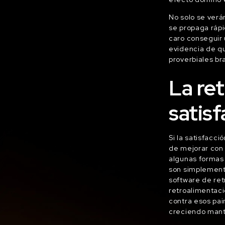
No solo se verá
se propaga rápi
caro conseguir
evidencia de qu
proverbiales br
La re
satisf
Si la satisfacci
de mejorar con 
algunas formas 
son simplement
software de re
retroalimentaci
contra esos pai
creciendo man