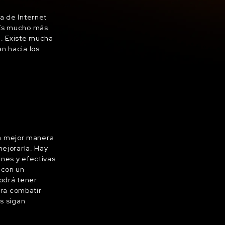
a de Internet
 Es mucho más
. Existe mucha
n hacia los
 la mejor manera
mejorarla. Hay
unes y efectivas
 con un
odrá tener
ara combatir
es sigan