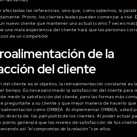
n afectadas las referencias, sino que, como sabemos, la palabr
damente. Pronto, los clientes leales pueden comenzar a irse.
 un nuevo cliente que mantener uno actual (como 7 veces más)
e una mala experiencia del cliente hará que las personas corra
azos de un competidor.
troalimentación de la
acción del cliente
ón del cliente es el objetivo, la retroalimentación constante es
el tiempo. Es necesario medir la satisfacción del cliente para 
de medir la satisfacción del cliente, pero las formas más com
e preguntarle a su cliente y que mejor manera de hacerlo que
troalimentación como OMBEA. Al implementar OMBEA, usted p
ón directa de los
pain points
de los clientes. Al poder actuar p
n points generará que los niveles de satisfacción de tus client
teniendo así
“el compromiso de la relación”
con ellos.