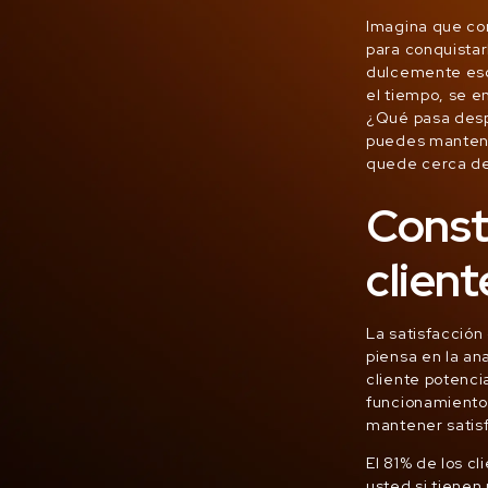
Imagina que con
para conquista
dulcemente escr
el tiempo, se 
¿Qué pasa desp
puedes mantener
quede cerca de 
Const
client
La satisfacción 
piensa en la an
cliente potenci
funcionamiento 
mantener satisf
El 81% de los c
usted si tienen