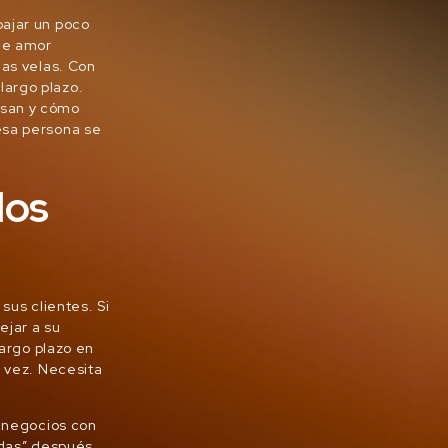
bajar un poco
de amor
las velas. Con
largo plazo.
nsan y cómo
esa persona se
los
 sus clientes. Si
ejar a su
largo plazo en
a vez. Necesita
r negocios con
idas” después