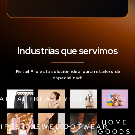
Industrias que servimos
¡Retail Pro es la solución ideal para retailers de
especialidad!
APPAREL
BEAUTY
GIFTS
TOYS
HOME
LIFESTYLE
JEWELRY
FOOTWEAR
GOODS