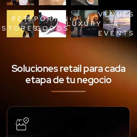
VENUES
PET
SPORTING
LUXURY
&
STORES
GOODS
EVENTS
Soluciones retail para cada
etapa de tu negocio