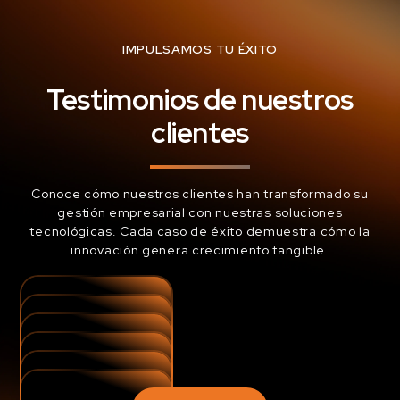
IMPULSAMOS TU ÉXITO
Testimonios de nuestros
clientes
Conoce cómo nuestros clientes han transformado su
gestión empresarial con nuestras soluciones
tecnológicas. Cada caso de éxito demuestra cómo la
innovación genera crecimiento tangible.
Una implementación de ERP no falló por el
sistema, sino por la falta de estructura. DIJESA
La combinación de Retail Pro y el soporte de
enfrentaba inconsistencias, procesos manuales
Ejje permitió optimizar 53 tiendas, potenciar la
Nike, optimizó la eficiencia de sus tiendas en