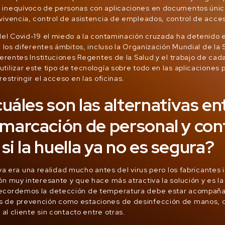
 inequívoco de personas con aplicaciones en documentos único
vivencia, control de asistencia de empleados, control de acces
del Covid-19 el miedo a la contaminación cruzada ha detenido e
en los diferentes ámbitos, incluso la Organización Mundial de la
iferentes Instituciones Regentes de la Salud y el trabajo de cad
tilizar este tipo de tecnología sobre todo en las aplicaciones p
restringir el acceso en las oficinas.
uáles son las alternativas e
 marcación de personal y con
si la huella ya no es segura?
a era una realidad mucho antes del virus pero los fabricantes 
ón muy interesante y que hace más atractiva la solución y es l
ecordemos la detección de temperatura debe estar acompaña
 de prevención como estaciones de desinfección de manos, 
s al cliente sin contacto entre otras.