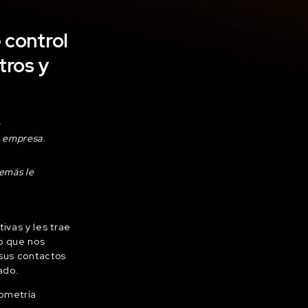
 control
tros y
.
a empresa.
emás le
vas y les trae
o que nos
 sus contactos
ado.
iometría