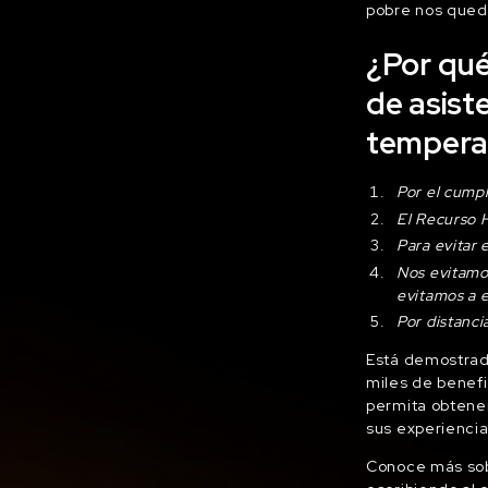
pobre nos queda
¿Por qué
de asist
tempera
Por el cump
El Recurso 
Para evitar 
Nos evitamo
evitamos a e
Por distanci
Está demostrado
miles de benefi
permita obtener
sus experiencia
Conoce más sobr