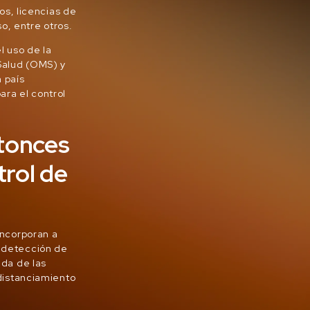
s, licencias de
o, entre otros.
l uso de la
 Salud (OMS) y
a país
ara el control
ntonces
trol de
incorporan a
a detección de
da de las
distanciamiento