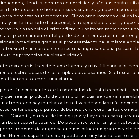
almacenes, tiendas, centros comerciales y oficinas están utiliz
ara la detección de fiebre en sus visitantes, ya que la persona
a para detectar su temperatura. Si nos preguntamos cuál es la 
ma y un termómetro tradicional, la respuesta es fácil, ya que si
eratura es tan solo el primer filtro, su software representa un
cia el procesamiento inteligente de la información (informes y 
siones inmediatas gracias al procesamiento de la misma en tie
 el envío de un correo eléctrico si ha ingresado una persona fe
tivar los protocolos de bioseguridad).
ndes características de estos sistema y muy útil para la preven
ción de cubre bocas de los empleados o usuarios. Si el usuario 
e el ingreso o genera una alarma.
ue están conscientes de la necesidad de esta tecnología, per
n y que sea un producto de transición el cual se vuelva inservib
 En el mercado hay muchas alternativas desde las más económi
ostos, entonces qué puntos debemos considerar antes de inver
sta: Garantía, calidad de los equipos y hay dos cosas que van
 un buen soporte técnico. De poco sirve tener un gran softwar
, pero si tenemos la empresa que nos brinde un gran servicio d
os. Nuestro soporte técnico puede ser muy bueno, pero si el 