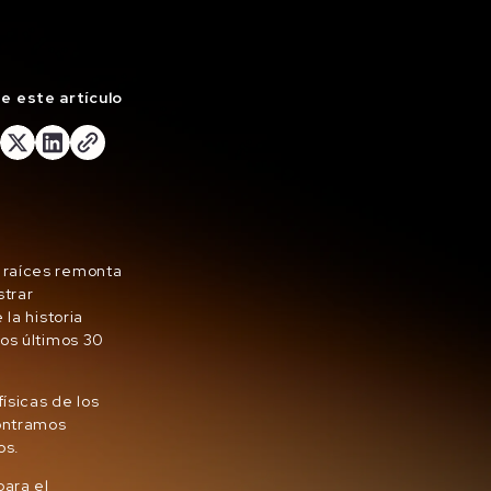
 este artículo
 raíces remonta
strar
la historia
los últimos 30
ísicas de los
contramos
ros.
para el