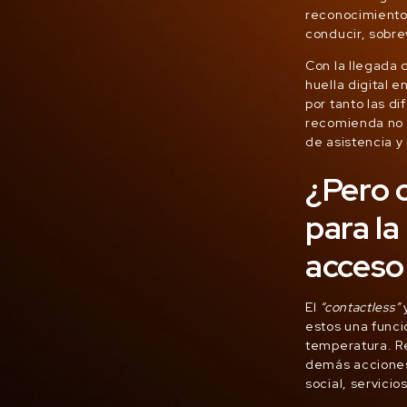
reconocimiento
conducir, sobre
Con la llegada 
huella digital 
por tanto las d
recomienda no u
de asistencia y 
¿Pero c
para la
acceso 
El
“contactless”
y
estos una funci
temperatura. R
demás acciones
social, servicio