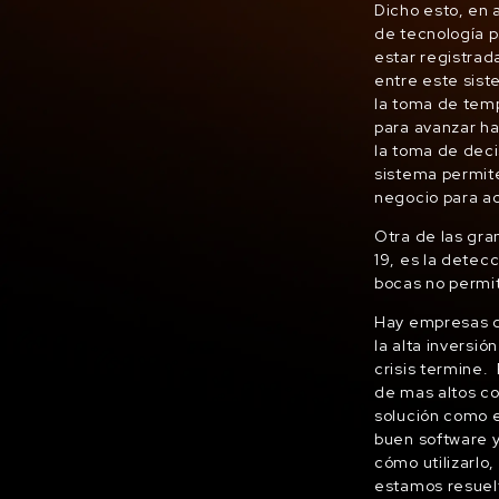
Dicho esto, en 
de tecnología p
estar registrad
entre este siste
la toma de temp
para avanzar ha
la toma de deci
sistema permite
negocio para ac
Otra de las gra
19, es la detec
bocas no permit
Hay empresas q
la alta inversió
crisis termine.
de mas altos c
solución como e
buen software y
cómo utilizarlo
estamos resuelt