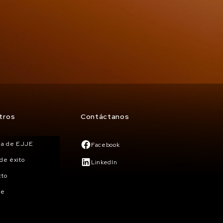
tros
Contáctanos
ria de EJJE
Facebook
de éxito
LinkedIn
cto
te