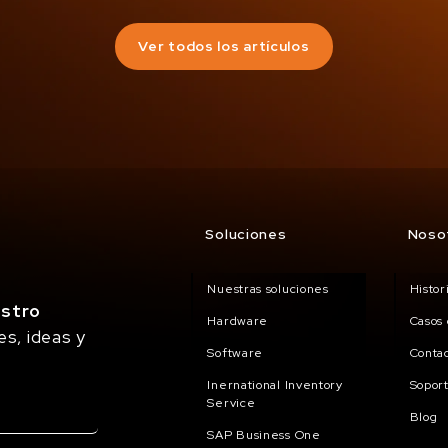
Ver todos los artículos
Soluciones
Noso
Nuestras soluciones
Histo
estro
Hardware
Casos 
es, ideas y
Software
Conta
Inernational Inventory
Sopor
Service
Blog
SAP Business One