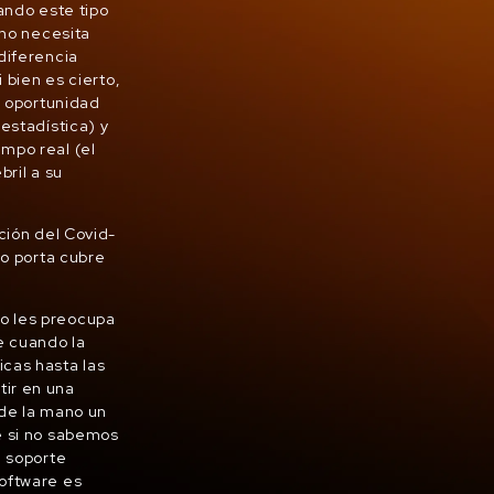
ando este tipo
 no necesita
diferencia
 bien es cierto,
a oportunidad
estadística) y
mpo real (el
bril a su
ción del Covid-
no porta cubre
o les preocupa
le cuando la
cas hasta las
tir en una
 de la mano un
e si no sabemos
e soporte
software es