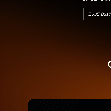
escribiendo al 
EJJE Busi