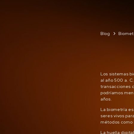
Blog
Biomet
Los sistemas b
al año 500 a. C.
transacciones c
podríamos menci
años.
La biometría es
seres vivos par
métodos como ir
La huella digit