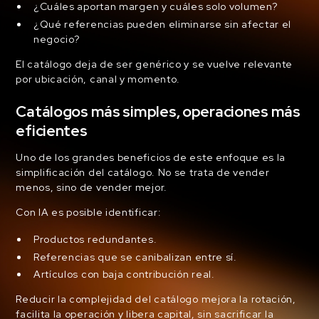
¿Cuáles aportan margen y cuáles solo volumen?
¿Qué referencias pueden eliminarse sin afectar el
negocio?
El catálogo deja de ser genérico y se vuelve relevante
por ubicación, canal y momento.
Catálogos más simples, operaciones más
eficientes
Uno de los grandes beneficios de este enfoque es la
simplificación del catálogo. No se trata de vender
menos, sino de vender mejor.
Con IA es posible identificar:
Productos redundantes.
Referencias que se canibalizan entre sí.
Artículos con baja contribución real.
Reducir la complejidad del catálogo mejora la rotación,
facilita la operación y libera capital, sin sacrificar la