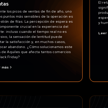
El re
ntas
signi
nte los picos de ventas de fin de año, uno
produ
os puntos más sensibles de la operación es
esper
estión de filas. La percepción de espera es
y hu
omponente crucial en la experiencia del
nte: incluso cuando el tiempo real no es
Leer
sivo, la sensación de lentitud puede
tar la satisfacción y, en muchos casos,
ocar abandono. ¿Cómo solucionamos este
n de Aquiles que afecta tantos comercios
lack Friday?
r más