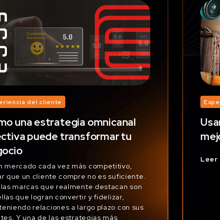
eriencia del cliente
Expe
o una estrategia omnicanal
Usa
ctiva puede transformar tu
mejo
gocio
Leer
n mercado cada vez más competitivo,
ar que un cliente compre no es suficiente.
 las marcas que realmente destacan son
llas que logran convertir y fidelizar,
eniendo relaciones a largo plazo con sus
ntes. Y una de las estrategias más