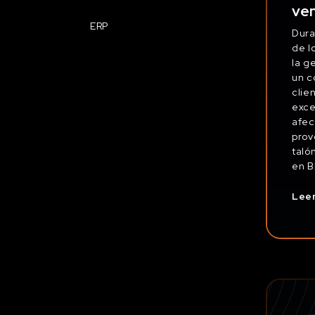
ve
ERP
Dura
de l
la g
un c
clie
exce
afec
prov
taló
en B
Lee