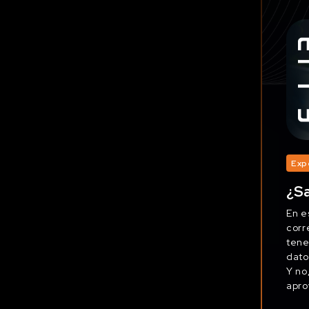
Exp
¿Sa
En e
corr
tene
dato
Y no
apro