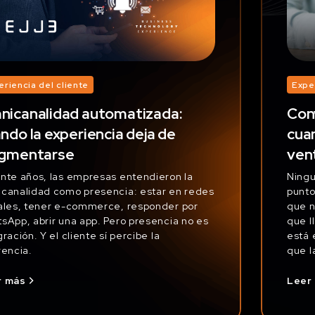
eriencia del cliente
Expe
icanalidad automatizada:
Conv
ndo la experiencia deja de
cua
agmentarse
ven
nte años, las empresas entendieron la
Ningu
canalidad como presencia: estar en redes
punto
ales, tener e-commerce, responder por
que n
sApp, abrir una app. Pero presencia no es
que l
gración. Y el cliente sí percibe la
está 
rencia.
que l
r más
Leer