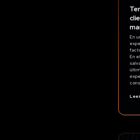
Ten
cli
mar
En u
expe
fact
En e
salv
últi
expe
cons
Lee