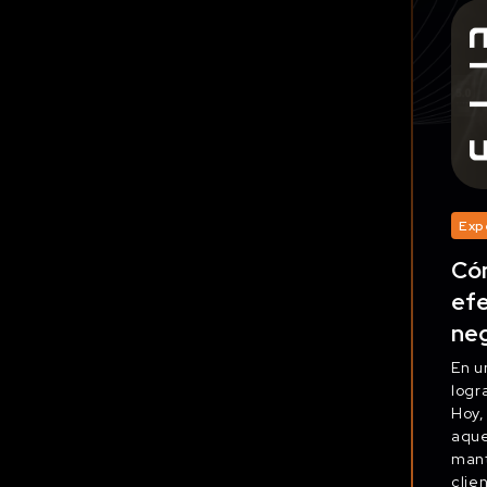
Exp
Cóm
efe
ne
En u
logr
Hoy,
aque
mant
clie