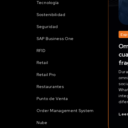
Tecnología
Sostenibilidad
Seguridad
Exp
SAP Business One
Omn
RFID
cua
fr
Retail
Dura
Retail Pro
omni
soci
Restaurantes
What
inte
Punto de Venta
dife
Order Management System
Lee
Nube