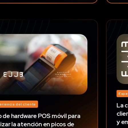
Expe
La c
eriencia del cliente
clie
 de hardware POS móvil para
y e
lizar la atención en picos de