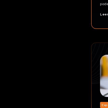
pode
Lee
Exp